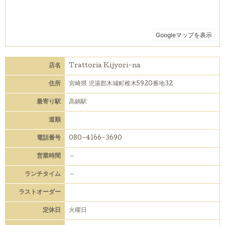
店名
Trattoria Kijyori-na
住所
宮崎県 児湯郡木城町椎木5920番地32
最寄り駅
高鍋駅
道順
電話番号
080-4166-3690
営業時間
～
ランチタイム
～
ラストオーダー
定休日
火曜日