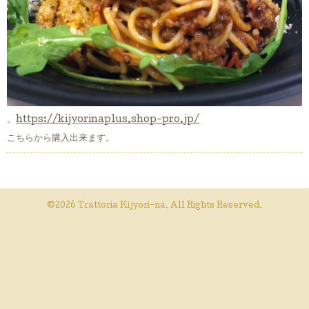
。
https://kijyorinaplus.shop-pro.jp/
こちらから購入出来ます。
©2026
Trattoria Kijyori-na
. All Rights Reserved.