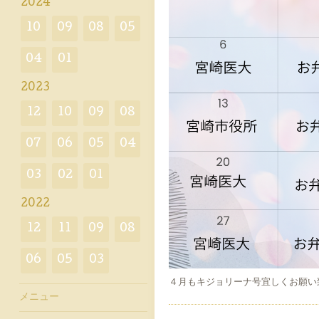
2024
10
09
08
05
04
01
2023
12
10
09
08
07
06
05
04
03
02
01
2022
12
11
09
08
06
05
03
４月もキジョリーナ号宜しくお願い
メニュー